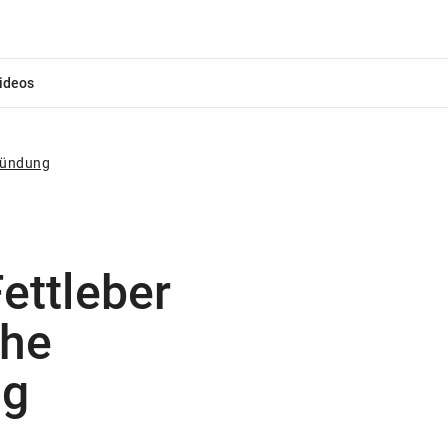
ideos
tzündung
ettleber
che
ng