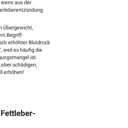
, wenn aus der
eberleberentzündung
en Übergewicht,
em Begriff
ch erhöhter Blutdruck
weil es häufig die
gungsmangel ist.
Leber schädigen,
ll erhöhen!
Fettleber-