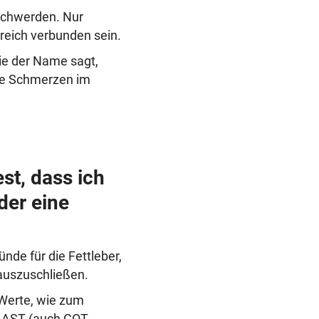
schwerden. Nur
eich verbunden sein.
wie der Name sagt,
lle Schmerzen im
est, dass ich
der eine
nde für die Fettleber,
auszuschließen.
Werte, wie zum
d AST (auch GOT