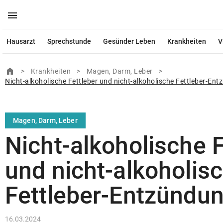
menu
Menü aufklappen
close
Schließen
Hausarzt
Sprechstunde
Gesünder Leben
Krankheiten
V
© Ärztekrone Verlagsgesellschaft m.b.H. 2026
home
Zur Startseite
>
Krankheiten
>
Magen, Darm, Leber
>
Muthgasse 2, 1190 Wien
Nicht-alkoholische Fettleber und nicht-alkoholische Fettleber-En
Magen, Darm, Leber
Nicht-alkoholische F
und nicht-alkoholis
Fettleber-Entzündu
16.03.2024