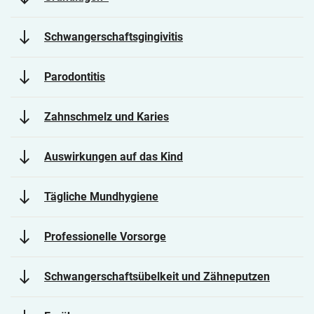
south
Schwangerschaftsgingivitis
south
Parodontitis
south
Zahnschmelz und Karies
south
Auswirkungen auf das Kind
south
Tägliche Mundhygiene
south
Professionelle Vorsorge
south
Schwangerschaftsübelkeit und Zähneputzen