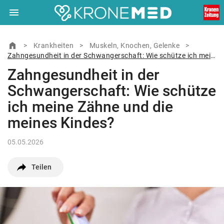
menu
Navigation
close
Schließen
ein-/ausklappen
home
Zur Startseite
>
Krankheiten
>
Muskeln, Knochen, Gelenke
>
Zahngesundheit in der Schwangerschaft: Wie schütze ich meine Zähne und die meines Kindes?
Zahngesundheit in der
© Ärztekrone Verlagsgesellschaft m.b.H. 2026
Muthgasse 2, 1190 Wien
Schwangerschaft: Wie schütze
ich meine Zähne und die
meines Kindes?
05.05.2026
Teilen