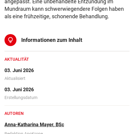
angepasst. Eine unbehandelte Entzündung im
Mundraum kann schwerwiegendere Folgen haben
als eine frühzeitige, schonende Behandlung.
lightbulb
Informationen zum Inhalt
AKTUALITÄT
03. Juni 2026
Aktualisiert
03. Juni 2026
Erstellungsdatum
AUTOREN
Anna-Katharina Mayer, BSc
Redaktion ApoKrone