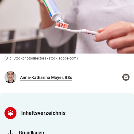
(Bild: Stockphotodirectors - stock.adobe.com)
Ema
Anna-Katharina Mayer, BSc
sch
signpost
Inhaltsverzeichnis
south
Grundlagen