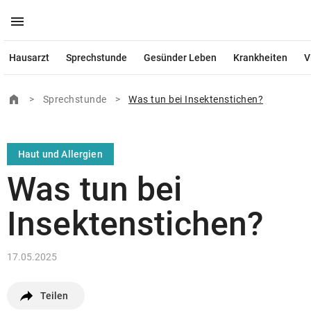
menu
Menü aufklappen
close
Schließen
Hausarzt
Sprechstunde
Gesünder Leben
Krankheiten
V
© Ärztekrone Verlagsgesellschaft m.b.H. 2026
home
Zur Startseite
>
Sprechstunde
>
Was tun bei Insektenstichen?
Muthgasse 2, 1190 Wien
Haut und Allergien
Was tun bei
Insektenstichen?
17.05.2025
Teilen