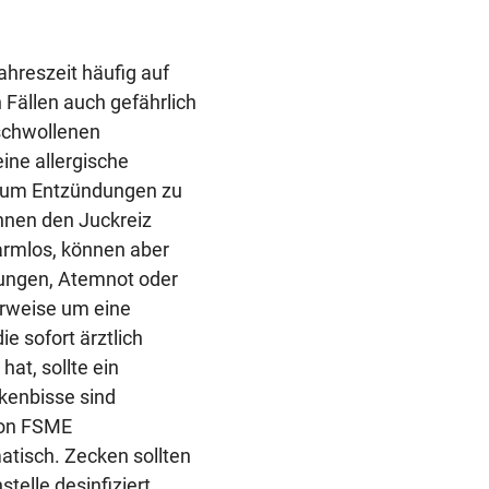
ahreszeit häufig auf
 Fällen auch gefährlich
eschwollenen
ine allergische
en, um Entzündungen zu
nnen den Juckreiz
armlos, können aber
lungen, Atemnot oder
erweise um eine
ie sofort ärztlich
at, sollte ein
ckenbisse sind
von FSME
atisch. Zecken sollten
stelle desinfiziert