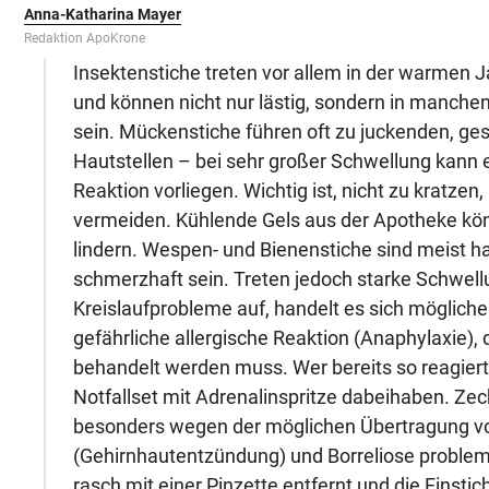
Anna-Katharina Mayer
Redaktion ApoKrone
Insektenstiche treten vor allem in der warmen J
und können nicht nur lästig, sondern in manchen
sein. Mückenstiche führen oft zu juckenden, g
Hautstellen – bei sehr großer Schwellung kann e
Reaktion vorliegen. Wichtig ist, nicht zu kratz
vermeiden. Kühlende Gels aus der Apotheke kö
lindern. Wespen- und Bienenstiche sind meist h
schmerzhaft sein. Treten jedoch starke Schwel
Kreislaufprobleme auf, handelt es sich möglich
gefährliche allergische Reaktion (Anaphylaxie), d
behandelt werden muss. Wer bereits so reagiert h
Notfallset mit Adrenalinspritze dabeihaben. Ze
besonders wegen der möglichen Übertragung 
(Gehirnhautentzündung) und Borreliose problem
rasch mit einer Pinzette entfernt und die Einstich