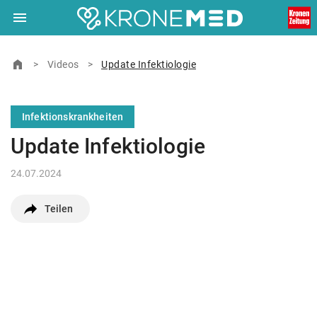
menu
Navigation
close
Schließen
ein-/ausklappen
home
Zur Startseite
>
Videos
>
Update Infektiologie
© Ärztekrone Verlagsgesellschaft m.b.H. 2026
Infektionskrankheiten
Muthgasse 2, 1190 Wien
Update Infektiologie
24.07.2024
Teilen