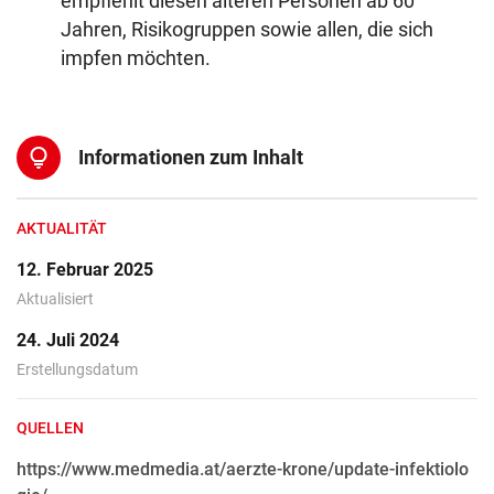
empfiehlt diesen älteren Personen ab 60
Jahren, Risikogruppen sowie allen, die sich
impfen möchten.
lightbulb
Informationen zum Inhalt
AKTUALITÄT
12. Februar 2025
Aktualisiert
24. Juli 2024
Erstellungsdatum
QUELLEN
https://www.medmedia.at/aerzte-krone/update-infektiolo