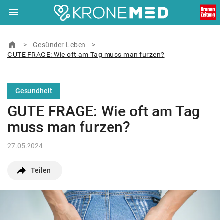
menu
Navigation
close
Schließen
ein-/ausklappen
home
Zur Startseite
>
Gesünder Leben
>
GUTE FRAGE: Wie oft am Tag muss man furzen?
© Ärztekrone Verlagsgesellschaft m.b.H. 2026
Muthgasse 2, 1190 Wien
Gesundheit
GUTE FRAGE: Wie oft am Tag
muss man furzen?
27.05.2024
Teilen