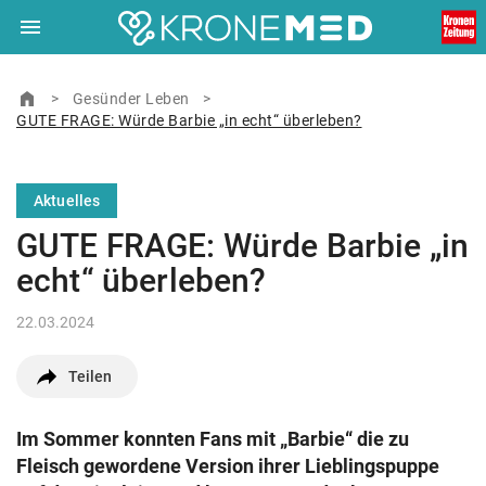
menu
Navigation
close
Schließen
ein-/ausklappen
home
Zur Startseite
>
Gesünder Leben
>
GUTE FRAGE: Würde Barbie „in echt“ überleben?
© Ärztekrone Verlagsgesellschaft m.b.H. 2026
Muthgasse 2, 1190 Wien
Aktuelles
GUTE FRAGE: Würde Barbie „in
echt“ überleben?
22.03.2024
Teilen
Im Sommer konnten Fans mit „Barbie“ die zu
Fleisch gewordene Version ihrer Lieblingspuppe