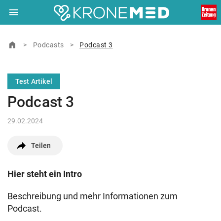
menu
Navigation
close
Schließen
ein-/ausklappen
home
Zur Startseite
>
Podcasts
>
Podcast 3
© Ärztekrone Verlagsgesellschaft m.b.H. 2026
Test Artikel
Muthgasse 2, 1190 Wien
Podcast 3
29.02.2024
Teilen
Hier steht ein Intro
Beschreibung und mehr Informationen zum
Podcast.