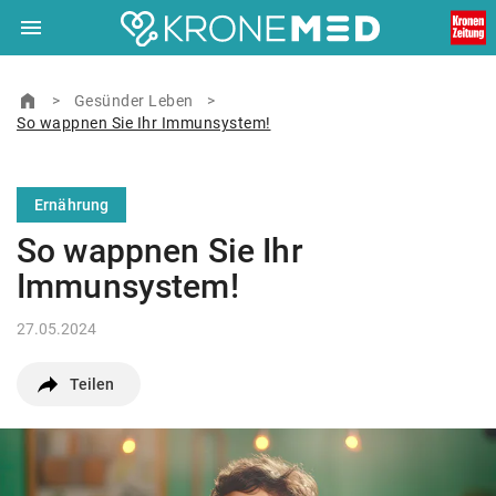
menu
Navigation
close
Schließen
ein-/ausklappen
home
Zur Startseite
>
Gesünder Leben
>
So wappnen Sie Ihr Immunsystem!
© Ärztekrone Verlagsgesellschaft m.b.H. 2026
Muthgasse 2, 1190 Wien
Ernährung
So wappnen Sie Ihr
Immunsystem!
27.05.2024
Teilen